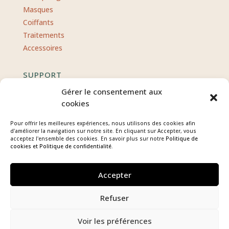
Masques
Coiffants
Traitements
Accessoires
SUPPORT
Gérer le consentement aux
Contact
cookies
CGV
Pour offrir les meilleures expériences, nous utilisons des cookies afin
Politique de confidentialité
d'améliorer la navigation sur notre site. En cliquant sur Accepter, vous
acceptez l'ensemble des cookies. En savoir plus sur notre
Politique de
Mentions légales
cookies
et Politique de confidentialité.
Accepter
Refuser
Voir les préférences
COPYRIGHT © 2026 AU 19 BIS COTE COUR – TOUS DROITS RÉSERVÉS