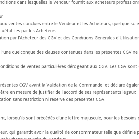
 conditions dans lesquelles le Vendeur fournit aux acheteurs professio
ur
 aux ventes conclues entre le Vendeur et les Acheteurs, quel que soie
 «établies par les Acheteurs.
ion par l’Acheteur des CGV et des Conditions Générales d’Utilisat
 de l’une quelconque des clauses contenues dans les présentes CGV n
nditions de ventes particulières dérogeant aux CGV. Les CGV sont cel
présentes CGV avant la Validation de la Commande, et déclare égalemen
t être en mesure de justifier de l’accord de ses représentants légaux
tion sans restriction ni réserve des présentes CGV.
nt, lorsqu’ils sont précédés d’une lettre majuscule, pour les besoins d
r, qui garantit avoir la qualité de consommateur telle que définie par