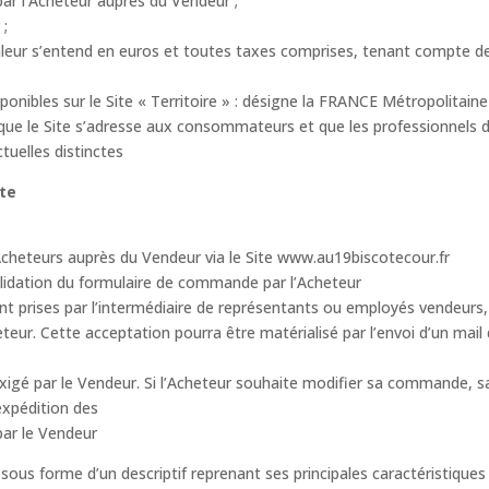
ar l’Acheteur auprès du Vendeur ;
 ;
te valeur s’entend en euros et toutes taxes comprises, tenant compte 
isponibles sur le Site « Territoire » : désigne la FRANCE Métropolita
 que le Site s’adresse aux consommateurs et que les professionnels 
tuelles distinctes
ite
heteurs auprès du Vendeur via le Site www.au19biscotecour.fr
idation du formulaire de commande par l’Acheteur
ont prises par l’intermédiaire de représentants ou employés vendeurs,
teur. Cette acceptation pourra être matérialisé par l’envoi d’un ma
 par le Vendeur. Si l’Acheteur souhaite modifier sa commande, sa
’expédition des
par le Vendeur
sous forme d’un descriptif reprenant ses principales caractéristiques 