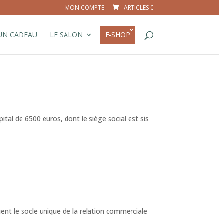
MON COMPTE
ARTICLES 0
 UN CADEAU
LE SALON
E-SHOP
al de 6500 euros, dont le siège social est sis
nt le socle unique de la relation commerciale