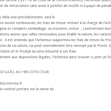
de rétractation sans avoir à justifier de motifs ni à payer de pénali
le délai visé précédemment, seul le
voi seront remboursés, les frais de retour restant à la charge de l’Ac
igine et complets (emballage, accessoires, notice …) permettant leur
tions autres que celles nécessaires pour établir la nature, les carac
 . Il est entendu que l’Acheteur supportera les frais de renvoi du Pro
 raison de sa nature, ne peut normalement être renvoyé par le Poste. 
ation et le Produit lui sera retourné à ses frais.
ment aux dispositions légales, l’Acheteur peut trouver ci joint un fo
e la S.A.R.L AU 19B COTE COUR
biscotecour.fr
du contrat portant sur la vente du