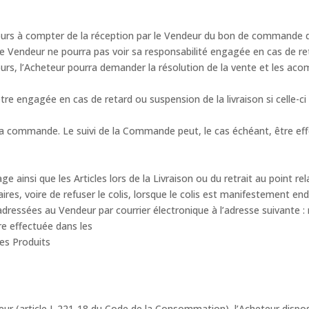
5 jours à compter de la réception par le Vendeur du bon de commande
 le Vendeur ne pourra pas voir sa responsabilité engagée en cas de re
ours, l’Acheteur pourra demander la résolution de la vente et les ac
re engagée en cas de retard ou suspension de la livraison si celle-ci
 sa commande. Le suivi de la Commande peut, le cas échéant, être effec
ge ainsi que les Articles lors de la Livraison ou du retrait au point rel
aires, voire de refuser le colis, lorsque le colis est manifestement e
adressées au Vendeur par courrier électronique à l’adresse suivante
e effectuée dans les
des Produits
ur (article L.221-18 du Code de la Consommation), l’Acheteur dispose