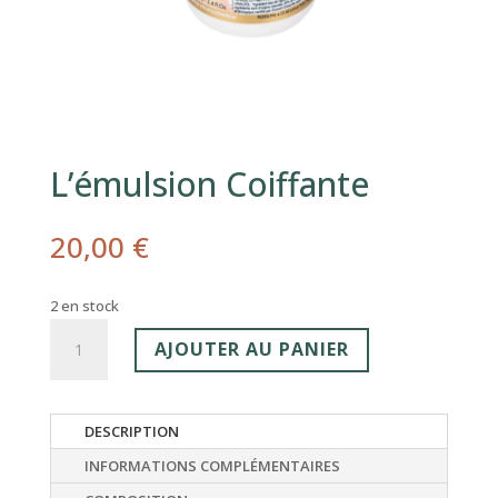
L’émulsion Coiffante
20,00
€
2 en stock
quantité
AJOUTER AU PANIER
de
L'émulsion
Coiffante
DESCRIPTION
INFORMATIONS COMPLÉMENTAIRES