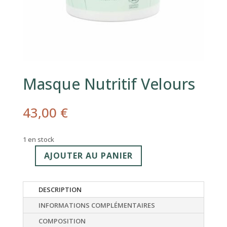
Masque Nutritif Velours
43,00
€
1 en stock
AJOUTER AU PANIER
quantité
de
Masque
DESCRIPTION
Nutritif
INFORMATIONS COMPLÉMENTAIRES
Velours
COMPOSITION