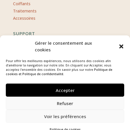
Coiffants
Traitements
Accessoires
SUPPORT
Gérer le consentement aux
Contact
cookies
CGV
Pour offrir les meilleures expériences, nous utilisons des cookies afin
Politique de confidentialité
d'améliorer la navigation sur notre site. En cliquant sur Accepter, vous
acceptez l'ensemble des cookies. En savoir plus sur notre
Politique de
Mentions légales
cookies
et Politique de confidentialité.
Accepter
Refuser
Voir les préférences
COPYRIGHT © 2026 AU 19 BIS COTE COUR – TOUS DROITS RÉSERVÉS
SITE RÉALISÉ PAR L'ANNEXE CRÉATIVE
Politique de cookies